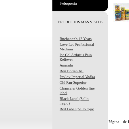
Peluquería
PRODUCTOS MAS VISTOS
Buchanan's 12 Years
Love Lee Professional
Medium
Ice Gel Arthritis Pain
Reliever
Amarula
Ron Botran XL
Pavlov Imperial Vodka
Old Parr Superior
Chanceler Golden line
label
Black Label (Sello
negro)
Red Label (Sello rojo)
Página 1 de 1