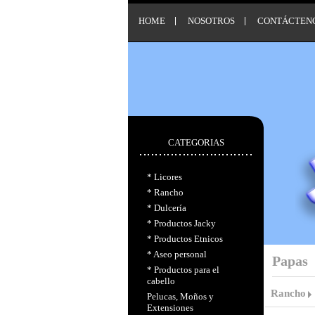
HOME
NOSOTROS
CONTÁCTEN
CATEGORIAS
* Licores
* Rancho
* Dulcería
* Productos Jacky
* Productos Etnicos
* Aseo personal
Papas
* Productos para el
cabello
Rancho
Pelucas, Moños y
Extensiones